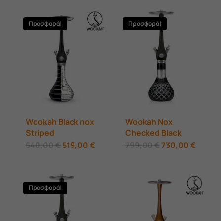
Προσφορά!
Προσφορά!
Wookah Black nox
Wookah Nox
Striped
Checked Black
Original
Η
Original
Η
540,00
€
519,00
€
799,00
€
730,00
€
price
τρέχουσα
price
τρέχο
was:
τιμή
was:
τιμή
540,00 €.
είναι:
799,00 €.
είναι:
519,00 €.
730,00
Προσφορά!