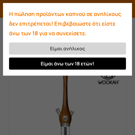
Skip
Menu
search
account
Η πώληση προϊόντων καπνού σε ανηλίκους
to
Close
δεν επιτρέπεται! Επιβεβαιώστε ότι είστε
main
Menu
άνω των 18 για να συνεχίσετε.
content
Αρχική σελίδα
Ναργιλέδες
Ναργιλέδες
Wookah
Wookah Iroko – Quills
Είμαι ανήλικος
Είμαι άνω των 18 ετών!