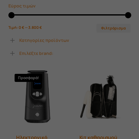
Εύρος τιμών
Ελά
Μέ
Τιμή:
0 €
—
3.800 €
Φιλτράρισμα
τιμ
τιμ
Κατηγορίες προϊόντων
Επιλέξτε brand:
Προσφορά!
Ηλεκτρονικό
Κιτ καθαρισμού