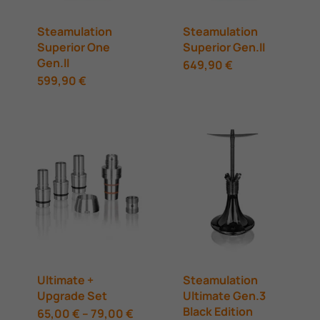
Steamulation
Steamulation
Superior One
Superior Gen.II
Gen.II
Αυτό
649,90
€
Αυτό
599,90
€
το
το
προϊόν
προϊόν
έχει
έχει
πολλαπλές
πολλαπλές
παραλλαγές.
παραλλαγές.
Οι
Οι
επιλογές
επιλογές
μπορούν
μπορούν
να
Ultimate +
Steamulation
να
επιλεγούν
Upgrade Set
Ultimate Gen.3
επιλεγούν
Black Edition
Αυτό
Price
65,00
€
–
79,00
€
στη