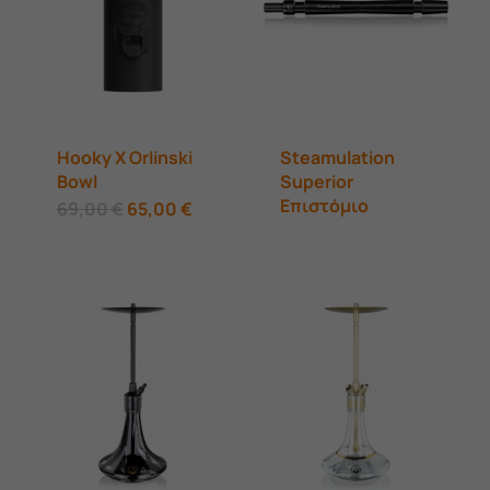
Hooky X Orlinski
Steamulation
Bowl
Superior
Επιστόμιο
Original
Η
69,00
€
65,00
€
price
τρέχουσα
was:
τιμή
69,00 €.
είναι:
65,00 €.