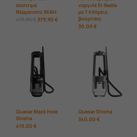
σύστημα
ναργιλέ El‑Badia
θέρμανσης XKAH
με 7 πλήρεις
βούρτσες
Original
Αυτό
Η
419,90
€
379,90
€
price
τρέχουσα
30,00
€
was:
το
τιμή
419,90 €.
είναι:
προϊόν
379,90 €.
έχει
πολλαπλές
παραλλαγές.
Οι
επιλογές
μπορούν
να
Quasar Black Hole
Quasar Shisha
επιλεγούν
Shisha
340,00
€
419,00
€
στη