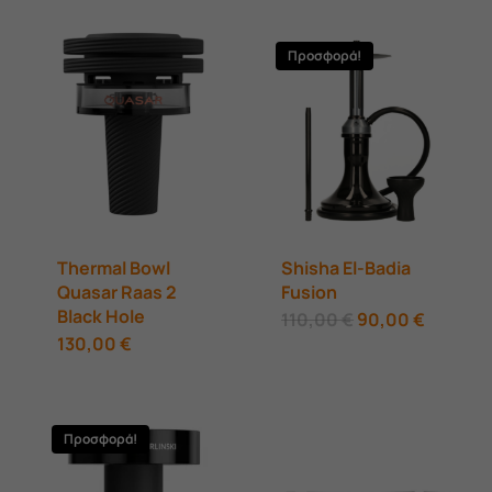
σελίδα
του
Προσφορά!
προϊόντος
Thermal Bowl
Shisha El-Badia
Quasar Raas 2
Fusion
Black Hole
Original
Η
110,00
€
90,00
€
price
τρέχου
130,00
€
was:
τιμή
110,00 €.
είναι:
90,00 €
Προσφορά!