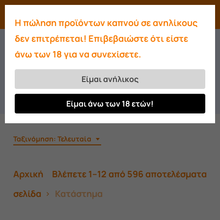
Skip
Menu
search
account
Η πώληση προϊόντων καπνού σε ανηλίκους
to
Close
δεν επιτρέπεται! Επιβεβαιώστε ότι είστε
main
Όλα Τα Προϊόντα
Menu
άνω των 18 για να συνεχίσετε.
content
Ναργιλέδες Και Προϊόντα Από Χώρες Της Ανατολής
Είμαι ανήλικος
Για Χονδρικής Ή Λιανική Πώληση
Είμαι άνω των 18 ετών!
Ταξινόμηση: Τελευταία
So
Αρχική
Βλέπετε 1–12 από 596 αποτελέσματα
by
σελίδα
Κατάστημα
lat