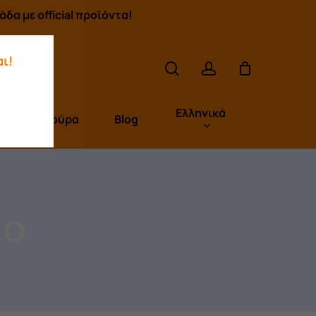
δα με official προϊόντα!
search
account
ι!
Ελληνικά
Πούρα
Blog
io