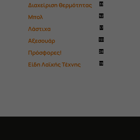
Διαχείριση θερμότητας
33
Μπολ
92
Λάστιχα
17
Αξεσουάρ
151
Πρόσφορες!
28
Είδη Λαϊκής Τέχνης
19