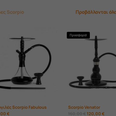
ες Scorpio
Προβάλλονται όλα
Προσφορά!
γιλές Scorpio Fabulous
Scorpio Venator
Αυτό
Original
Η
,00
€
160,00
€
120,00
€