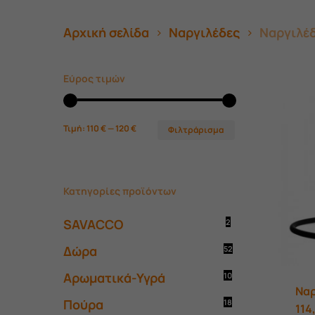
Αρχική σελίδα
Ναργιλέδες
Ναργιλέδ
Εύρος τιμών
Ελάχιστη
Μέγιστη
Τιμή:
110 €
—
120 €
Φιλτράρισμα
τιμή
τιμή
Κατηγορίες προϊόντων
SAVACCO
2
Δώρα
52
Αρωματικά-Υγρά
10
Ναρ
Πούρα
18
114