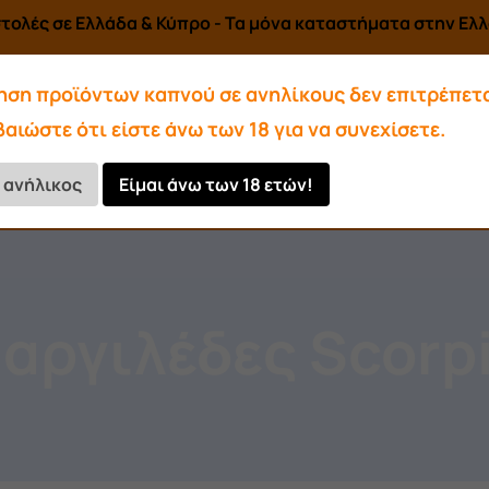
τολές σε Ελλάδα & Κύπρο - Τα μόνα καταστήματα στην Ελλά
ηση προϊόντων καπνού σε ανηλίκους δεν επιτρέπετα
αιώστε ότι είστε άνω των 18 για να συνεχίσετε.
Αρωματικά-Υγρά
Αξεσουάρ
ι ανήλικος
Είμαι άνω των 18 ετών!
Κάρβουνα
αργιλέδες Scorp