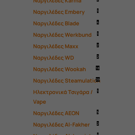
Ναργιλέδες Karma
Ναργιλέδες Embery
1
Ναργιλέδες Blade
4
Ναργιλέδες Werkbund
1
Ναργιλέδες Maxx
2
Ναργιλέδες WD
2
Ναργιλέδες Wookah
18
Ναργιλέδες Steamulation
39
Ηλεκτρονικά Τσιγάρα /
1
Vape
Ναργιλέδες AEON
5
Ναργιλέδες Al-Fakher
2
1