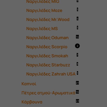
Ναργιλέδες MIG
9
Ναργιλέδες Moze
1
Ναργιλέδες Mr.Wood
4
Ναργιλέδες MS
1
Ναργιλέδες Oduman
14
Ναργιλέδες Scorpio
2
Ναργιλέδες Smokah
7
Ναργιλέδες Starbuzz
3
Ναργιλέδες Zahrah USA
1
Καπνοί
21
Πέτρες ατμού-Αρωματικά
16
Κάρβουνα
23