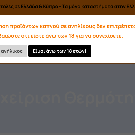
τολές σε Ελλάδα & Κύπρο - Τα μόνα καταστήματα στην Ελλά
ηση προϊόντων καπνού σε ανηλίκους δεν επιτρέπετα
αιώστε ότι είστε άνω των 18 για να συνεχίσετε.
Αρωματικά-Υγρά
Αξεσουάρ
ι ανήλικος
Είμαι άνω των 18 ετών!
Κάρβουνα
χείριση Θερμότ