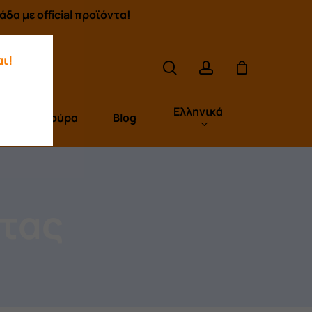
δα με official προϊόντα!
search
account
ι!
Ελληνικά
Πούρα
Blog
ητας