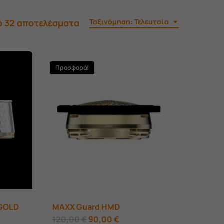
Sorted
ό 32 αποτελέσματα
Ταξινόμηση: Τελευταία
by
latest
Προσφορά!
GOLD
MAXX Guard HMD
Original
Αυτό
Η
120,00
€
90,00
€