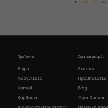
1
2
3
Nex
Προϊόντα
Σχετικά με εμάς
Δώρα
Σχετικά
Ναργιλέδες
Προμηθευτές
Καπνοί
Blog
Κάρβουνα
Όροι Χρήσης
Διαχείριση θερμότητας
Πολιτική Απο