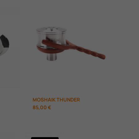
119,00 €.
είναι:
110,00 €.
MOSHAIK THUNDER
85,00
€