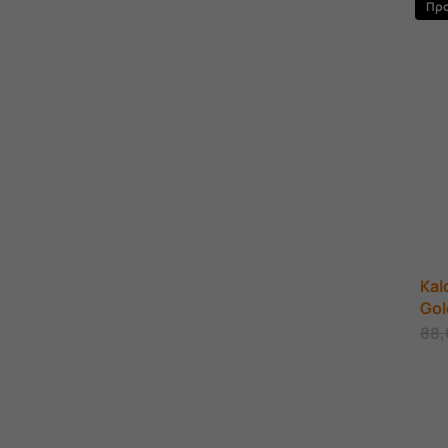
Πρ
Kal
Gol
88