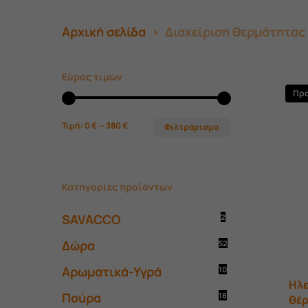
Αρχική σελίδα
Διαχείριση θερμότητας
Εύρος τιμών
Πρ
Ελάχιστη
Μέγιστη
Τιμή:
0 €
—
380 €
Φιλτράρισμα
τιμή
τιμή
Κατηγορίες προϊόντων
SAVACCO
2
Δώρα
52
Αρωματικά-Υγρά
10
Ηλε
Πούρα
18
θέ