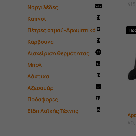
41
Ναργιλέδες
242
Καπνοί
21
Πέτρες ατμού-Αρωματικά
16
Πρ
Κάρβουνα
23
Διαχείριση θερμότητας
33
Μπολ
92
Λάστιχα
17
Αξεσουάρ
151
Πρόσφορες!
28
Είδη Λαϊκής Τέχνης
19
Apo
40