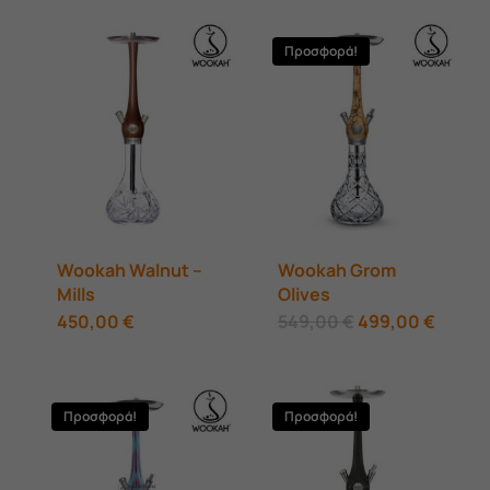
Προσφορά!
Wookah Walnut –
Wookah Grom
Mills
Olives
Original
Η
450,00
€
549,00
€
499,00
€
price
τρέχο
was:
τιμή
549,00 €.
είναι:
499,00
Προσφορά!
Προσφορά!