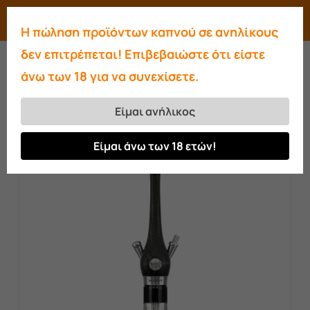
Skip
Menu
search
account
Η πώληση προϊόντων καπνού σε ανηλίκους
to
Close
δεν επιτρέπεται! Επιβεβαιώστε ότι είστε
main
Menu
άνω των 18 για να συνεχίσετε.
content
Αρχική σελίδα
Ναργιλέδες
Ναργιλέδες
Wookah
Wookah Nox Checked Black
Είμαι ανήλικος
Είμαι άνω των 18 ετών!