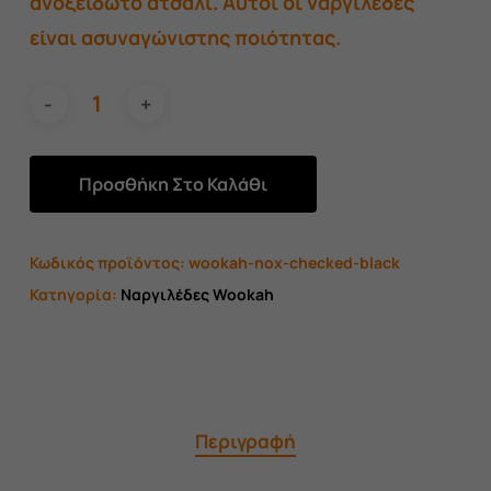
ανοξείδωτο ατσάλι. Αυτοί οι ναργιλέδες
είναι ασυναγώνιστης ποιότητας.
Προσθήκη Στο Καλάθι
Κωδικός προϊόντος:
wookah-nox-checked-black
Κατηγορία:
Ναργιλέδες Wookah
Περιγραφή