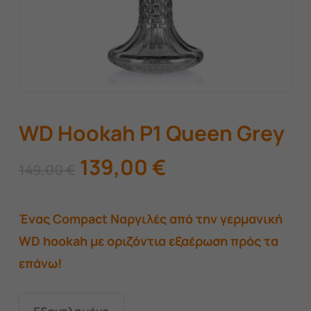
WD Hookah P1 Queen Grey
Original
Η
139,00
€
149,00
€
price
τρέχουσα
was:
τιμή
Ένας Compact Ναργιλές από την γερμανική
149,00 €.
είναι:
WD hookah με οριζόντια εξαέρωση πρός τα
139,00 €.
επάνω!