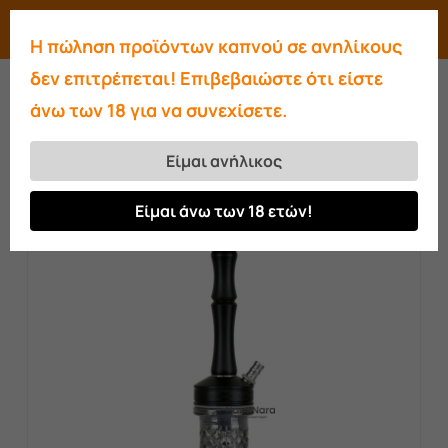
Skip
Menu
search
account
Η πώληση προϊόντων καπνού σε ανηλίκους
to
Close
δεν επιτρέπεται! Επιβεβαιώστε ότι είστε
main
Menu
άνω των 18 για να συνεχίσετε.
content
Αρχική σελίδα
Ναργιλέδες
Ναργιλέδες
WD
WD Hookah P1 Queen Grey
Είμαι ανήλικος
Είμαι άνω των 18 ετών!