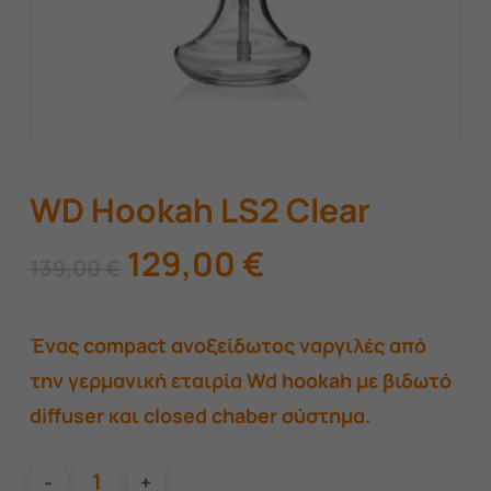
WD Hookah LS2 Clear
Original
Η
129,00
€
139,00
€
price
τρέχουσα
was:
τιμή
Ένας compact ανοξείδωτος ναργιλές από
139,00 €.
είναι:
την γερμανική εταιρία Wd hookah με βιδωτό
129,00 €.
diffuser και closed chaber σύστημα.