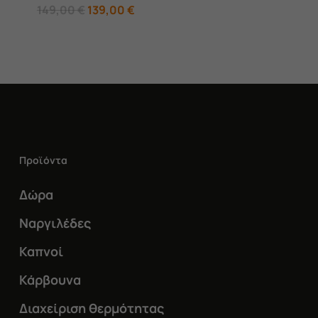
Original
Η
149,00
€
139,00
€
price
τρέχουσα
was:
τιμή
149,00 €.
είναι:
139,00 €.
Προϊόντα
Δώρα
Ναργιλέδες
Καπνοί
Κάρβουνα
Διαχείριση θερμότητας