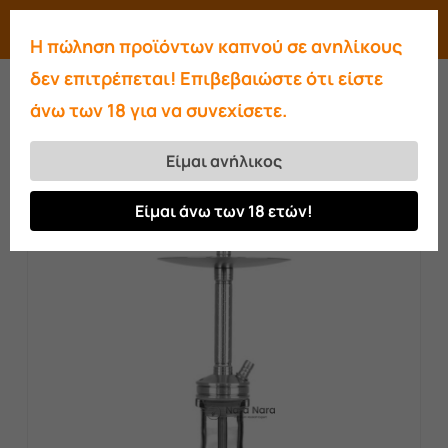
Skip
Menu
search
account
Η πώληση προϊόντων καπνού σε ανηλίκους
to
Close
δεν επιτρέπεται! Επιβεβαιώστε ότι είστε
main
Menu
άνω των 18 για να συνεχίσετε.
content
Αρχική σελίδα
Ναργιλέδες
Ναργιλέδες
WD
WD Hookah LS2 Clear
Είμαι ανήλικος
Είμαι άνω των 18 ετών!