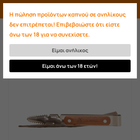
Skip
Menu
search
account
Η πώληση προϊόντων καπνού σε ανηλίκους
to
Close
δεν επιτρέπεται! Επιβεβαιώστε ότι είστε
main
Menu
άνω των 18 για να συνεχίσετε.
content
Αρχική σελίδα
Αξεσουάρ
Τσιμπίδες
Τσιμπίδα inox Al Fakher
Είμαι ανήλικος
Είμαι άνω των 18 ετών!