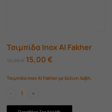
Τσιμπίδα Inox Al Fakher
Original
Η
15,00
€
18,00
€
price
τρέχουσα
was:
τιμή
Τσιμπίδα inox Al Fakher με ξύλινη λαβή.
18,00 €.
είναι:
15,00 €.
Προσθήκη Στο Καλάθι