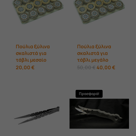
Πούλια ξύλινα
Πούλια ξύλινα
σκαλιστά για
σκαλιστά για
τάβλι μεσαίο
τάβλι μεγάλο
Original
Η
20,00
€
50,00
€
40,00
€
price
τρέχουσ
was:
τιμή
50,00 €.
είναι:
40,00 €.
Προσφορά!