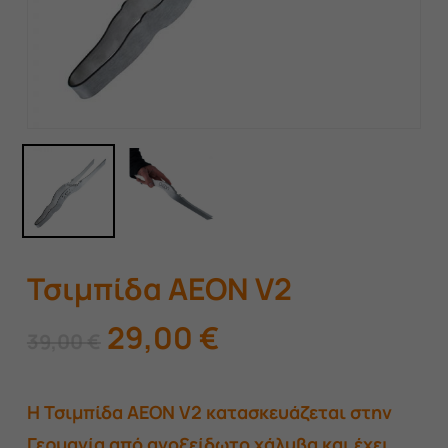
Τσιμπίδα AEON V2
Original
Η
29,00
€
39,00
€
price
τρέχουσα
was:
τιμή
Η Τσιμπίδα AEON V2 κατασκευάζεται στην
39,00 €.
είναι:
Γερμανία από ανοξείδωτο χάλυβα και έχει