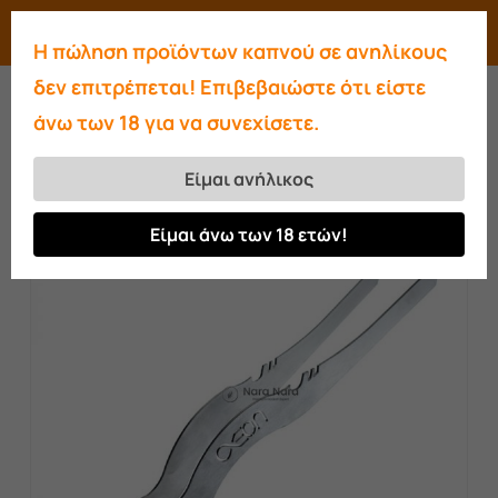
Skip
Menu
search
account
Η πώληση προϊόντων καπνού σε ανηλίκους
to
Close
δεν επιτρέπεται! Επιβεβαιώστε ότι είστε
main
Menu
άνω των 18 για να συνεχίσετε.
content
Αρχική σελίδα
Αξεσουάρ
Τσιμπίδες
Τσιμπίδα AEON V2
Είμαι ανήλικος
Είμαι άνω των 18 ετών!