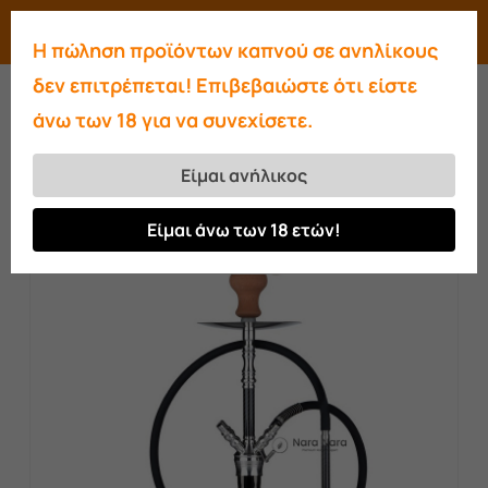
Skip
Menu
search
account
Η πώληση προϊόντων καπνού σε ανηλίκους
to
Close
δεν επιτρέπεται! Επιβεβαιώστε ότι είστε
main
Menu
άνω των 18 για να συνεχίσετε.
content
Αρχική σελίδα
Ναργιλέδες
Ναργιλέδες
Smokah
Smokah Big Fua Night Black
Είμαι ανήλικος
Είμαι άνω των 18 ετών!