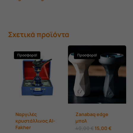
Σχετικά προϊόντα
Προσφορά!
Προσφορά!
Ναργιλές
Zanabaq edge
κρυστάλλινος Al-
μπολ
Fakher
Original
Αυτό
Η
40,00
€
15,00
€
price
τρέχουσ