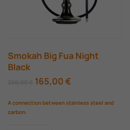
Smokah Big Fua Night
Black
Original
Η
165,00
€
220,00
€
price
τρέχουσα
was:
τιμή
A connection between stainless steel and
220,00 €.
είναι:
carbon.
165,00 €.