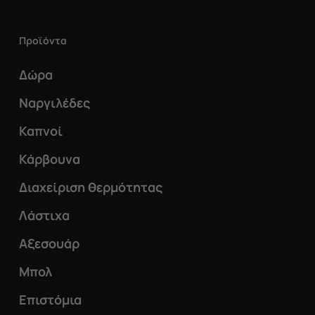
Οι
επιλογές
Προϊόντα
μπορούν
Δώρα
να
επιλεγούν
Ναργιλέδες
στη
Καπνοί
σελίδα
Κάρβουνα
του
Διαχείριση θερμότητας
προϊόντος
Λάστιχα
Αξεσουάρ
Μπολ
Επιστόμια