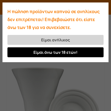
Skip
Menu
search
account
Η πώληση προϊόντων καπνού σε ανηλίκους
to
Close
δεν επιτρέπεται! Επιβεβαιώστε ότι είστε
main
Menu
άνω των 18 για να συνεχίσετε.
content
Αρχική σελίδα
Μπολ
Magellan
Cassiopeia
Είμαι ανήλικος
Είμαι άνω των 18 ετών!