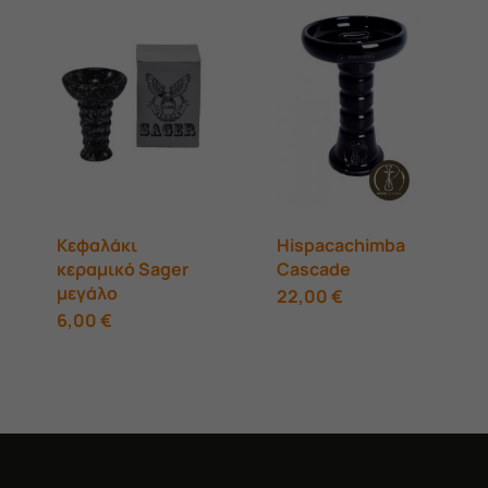
20,00 €.
34,00 €.
Κεφαλάκι
Hispacachimba
κεραμικό Sager
Cascade
μεγάλο
Αυτό
22,00
€
6,00
€
το
προϊόν
έχει
πολλαπλές
παραλλαγές.