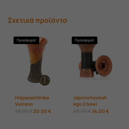
Σχετικά προϊόντα
Προσφορά!
Προσφορά!
Hispacachimba
Japona hookah
Vulcano
ego 2 bowl
Original
Η
Original
Η
28,00
€
20,00
€
40,00
€
34,00
€
price
τρέχουσα
price
τρέχουσ
was:
τιμή
was:
τιμή
28,00 €.
είναι:
40,00 €.
είναι: