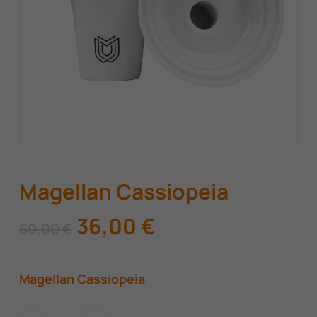
Magellan Cassiopeia
Original
Η
36,00
€
60,00
€
price
τρέχουσα
was:
τιμή
Magellan Cassiopeia
60,00 €.
είναι:
36,00 €.