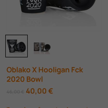
Oblako X Hooligan Fck
2020 Bowl
Original
Η
40,00
€
46,00
€
price
τρέχουσα
was:
τιμή