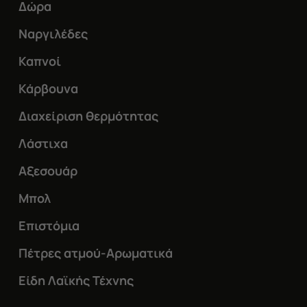
Δώρα
να
επιλεγούν
Ναργιλέδες
στη
Καπνοί
σελίδα
Κάρβουνα
του
Διαχείριση θερμότητας
προϊόντος
Λάστιχα
Αξεσουάρ
Μπολ
Επιστόμια
Πέτρες ατμού-Αρωματικά
Είδη Λαϊκής Τέχνης