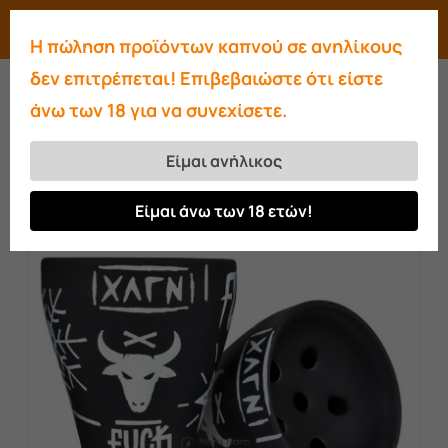
Skip
Menu
search
account
Η πώληση προϊόντων καπνού σε ανηλίκους
to
Close
δεν επιτρέπεται! Επιβεβαιώστε ότι είστε
main
Menu
άνω των 18 για να συνεχίσετε.
content
Αρχική σελίδα
Μπολ
Oblako x Hooligan
Fck 2020 Bowl
Είμαι ανήλικος
Είμαι άνω των 18 ετών!