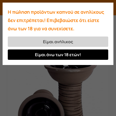
Skip
Menu
search
account
Η πώληση προϊόντων καπνού σε ανηλίκους
to
Close
δεν επιτρέπεται! Επιβεβαιώστε ότι είστε
main
Menu
άνω των 18 για να συνεχίσετε.
content
Αρχική σελίδα
Μπολ
Hispacachimba
Black Grooved
Είμαι ανήλικος
Είμαι άνω των 18 ετών!