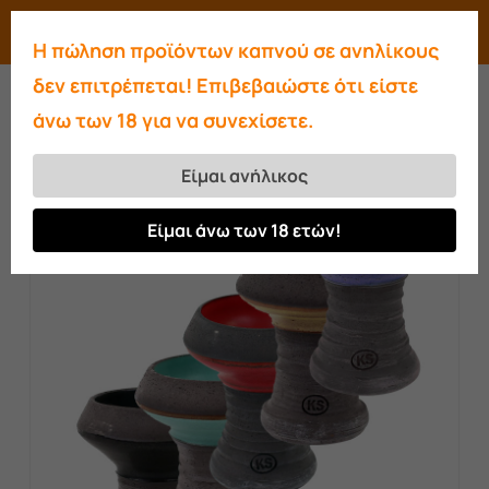
Skip
Menu
search
account
Η πώληση προϊόντων καπνού σε ανηλίκους
to
Close
δεν επιτρέπεται! Επιβεβαιώστε ότι είστε
main
Menu
άνω των 18 για να συνεχίσετε.
content
Αρχική σελίδα
Μπολ
Μπολ Ks appo
Είμαι ανήλικος
Είμαι άνω των 18 ετών!