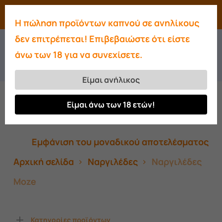
Skip
Menu
search
account
Η πώληση προϊόντων καπνού σε ανηλίκους
to
Close
δεν επιτρέπεται! Επιβεβαιώστε ότι είστε
main
Ναργιλέδες Moze
Menu
άνω των 18 για να συνεχίσετε.
content
Είμαι ανήλικος
Είμαι άνω των 18 ετών!
Ταξινόμηση: Τελευταία
Εμφάνιση του μοναδικού αποτελέσματος
Αρχική σελίδα
Ναργιλέδες
Ναργιλέδες
Moze
Κατηγορίες προϊόντων