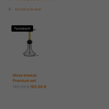
Επιλέξτε brand:
Προσφορά!
Moze breeze
Premium set
Original
Η
180,00
€
165,00
€
price
τρέχουσα
was:
τιμή
180,00 €.
είναι:
165,00 €.