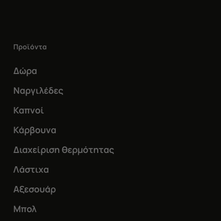
πολλαπλές
παραλλαγές.
Οι
Προϊόντα
επιλογές
μπορούν
Δώρα
να
Ναργιλέδες
επιλεγούν
Καπνοί
στη
Κάρβουνα
σελίδα
του
Διαχείριση θερμότητας
προϊόντος
Λάστιχα
Αξεσουάρ
Μπολ