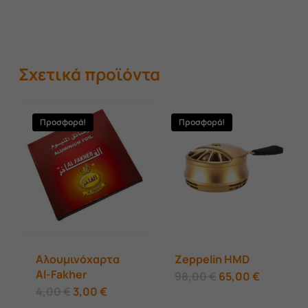
Σχετικά προϊόντα
Προσφορά!
Προσφορά!
Αλουμινόχαρτα
Zeppelin HMD
Al-Fakher
Original
Αυτό
Η
98,00
€
65,00
€
price
τρέχουσ
Original
Η
4,00
€
3,00
€
was:
το
τιμή
price
τρέχουσα