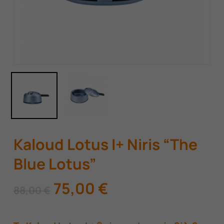
Kaloud Lotus I+ Niris “The
Blue Lotus”
Original
Η
75,00
€
88,00
€
price
τρέχουσα
was:
τιμή