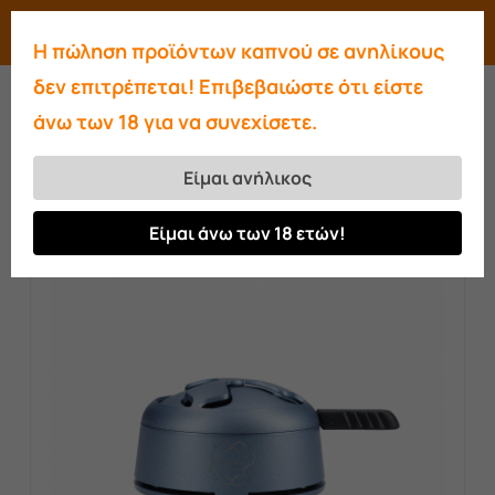
Skip
Menu
search
account
Η πώληση προϊόντων καπνού σε ανηλίκους
to
Close
δεν επιτρέπεται! Επιβεβαιώστε ότι είστε
main
Menu
άνω των 18 για να συνεχίσετε.
content
Αρχική σελίδα
Διαχείριση θερμότητας
Kaloud Lotus I+ Niris “The Blue Lotus”
Είμαι ανήλικος
Είμαι άνω των 18 ετών!