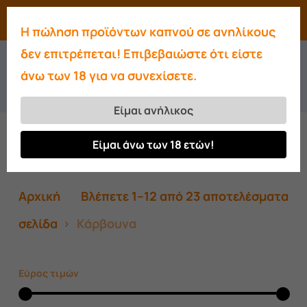
Skip
Menu
search
account
Η πώληση προϊόντων καπνού σε ανηλίκους
to
Close
δεν επιτρέπεται! Επιβεβαιώστε ότι είστε
main
Κάρβουνα
Menu
άνω των 18 για να συνεχίσετε.
content
Είμαι ανήλικος
Είμαι άνω των 18 ετών!
Ταξινόμηση: Τελευταία
So
Αρχική
Βλέπετε 1–12 από 23 αποτελέσματα
by
σελίδα
Κάρβουνα
lat
Εύρος τιμών