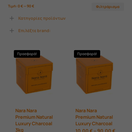
Ελά
Μέ
Τιμή:
0 €
—
90 €
Φιλτράρισμα
τιμ
τιμ
Κατηγορίες προϊόντων
Επιλέξτε brand:
Προσφορά!
Προσφορά!
Nara Nara
Nara Nara
Premium Natural
Premium Natural
Luxury Charcoal
Luxury Charcoal
3kg
Αυτό
Price
10,00
€
–
90,00
€