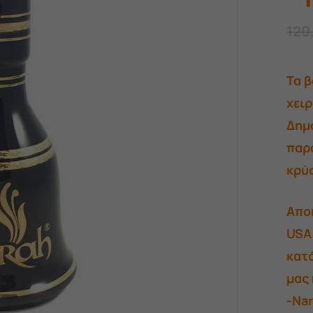
120
Τα β
χειρ
Δημ
παρα
κρύ
Απο
USA
κατά
μας
-Nar