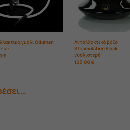
λλακτικό γυαλί Oduman
Ανταλλακτικό βάζο
unior
Steamulation Black
γυαλιστερό
00
€
109,00
€
ρέσει…