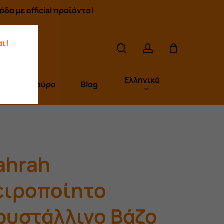
δα με official προϊόντα!
search
account
ι!
Ελληνικά
Πούρα
Blog
ahrah
ειροποίητο
ρυστάλλινο Βάζο