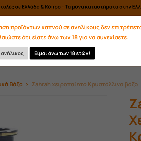
τολές σε Ελλάδα & Κύπρο - Τα μόνα καταστήματα στην Ελλά
ηση προϊόντων καπνού σε ανηλίκους δεν επιτρέπετα
αιώστε ότι είστε άνω των 18 για να συνεχίσετε.
Αρωματικά-Υγρά
Αξεσουάρ
ι ανήλικος
Είμαι άνω των 18 ετών!
Κάρβουνα
ικά Βάζα
Zahrah χειροποίητο Κρυστάλλινο βάζο
Z
Χ
Κ