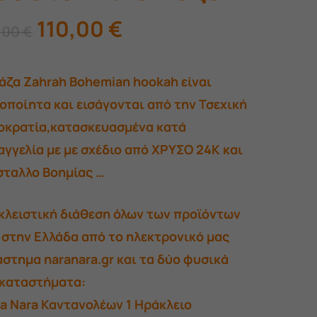
Original
Η
110,00
€
,00
€
price
τρέχουσα
was:
τιμή
άζα Zahrah Bohemian hookah είναι
120,00 €.
είναι:
οποίητα και εισάγονται από την Τσεχική
110,00 €.
οκρατία,κατασκευασμένα κατά
γγελία με με σχέδιο από ΧΡΥΣΟ 24Κ και
σταλλο Βοημίας …
κλειστική διάθεση όλων των προϊόντων
 στην Ελλάδα από το ηλεκτρονικό μας
στημα naranara.gr και τα δύο φυσικά
 καταστήματα:
a Nara Καντανολέων 1 Ηράκλειο