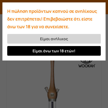
Skip
Menu
search
account
Η πώληση προϊόντων καπνού σε ανηλίκους
to
Close
δεν επιτρέπεται! Επιβεβαιώστε ότι είστε
main
Menu
άνω των 18 για να συνεχίσετε.
content
Αρχική σελίδα
Ναργιλέδες
Ναργιλέδες
Wookah
Wookah Oak – Squares
Είμαι ανήλικος
Είμαι άνω των 18 ετών!