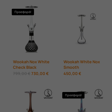
Προσφορά!
Wookah Nox White
Wookah White Nox
Check Black
Smooth
Original
Η
799,00
€
730,00
€
450,00
€
price
τρέχουσα
was:
τιμή
799,00 €.
είναι:
730,00 €.
Προσφορά!