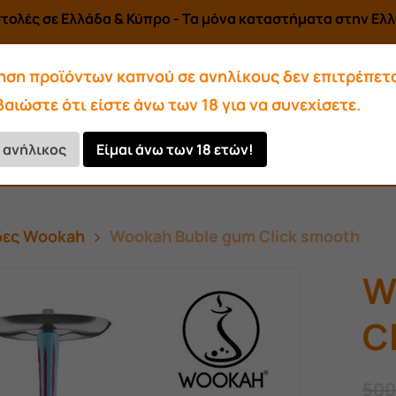
τολές σε Ελλάδα & Κύπρο - Τα μόνα καταστήματα στην Ελλά
ηση προϊόντων καπνού σε ανηλίκους δεν επιτρέπετα
αιώστε ότι είστε άνω των 18 για να συνεχίσετε.
Αρωματικά-Υγρά
Αξεσουάρ
ι ανήλικος
Είμαι άνω των 18 ετών!
Κάρβουνα
δες Wookah
Wookah Buble gum Click smooth
W
C
500