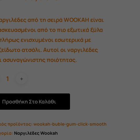
price
τρέχουσα
was:
τιμή
ναργιλέδες από τη σειρά WOOKAH είναι
500,00 €.
είναι:
σκευασμένοι από το πιο εξωτικά ξύλα
450,00 €.
πλήρως ενισχυμένοι εσωτερικά με
είδωτο ατσάλι. Αυτοί οι ναργιλέδες
αι ασυναγώνιστης ποιότητας.
Προσθήκη Στο Καλάθι
κός προϊόντος:
wookah-buble-gum-click-smooth
γορία:
Ναργιλέδες Wookah