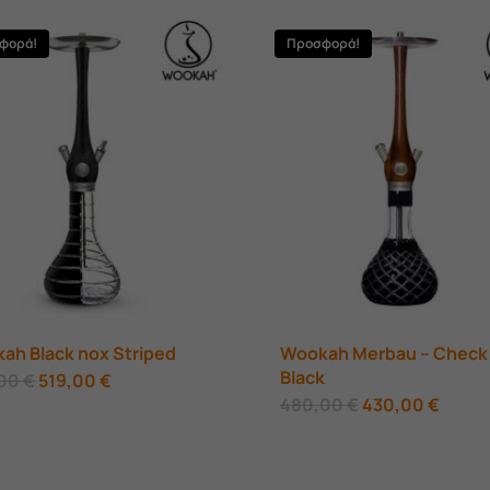
φορά!
Προσφορά!
ah Black nox Striped
Wookah Merbau – Check
Black
Original
Η
,00
€
519,00
€
price
τρέχουσα
Original
Η
480,00
€
430,00
€
was:
τιμή
price
τρέχ
540,00 €.
είναι:
was:
τιμή
519,00 €.
480,00 €.
είναι:
430,0