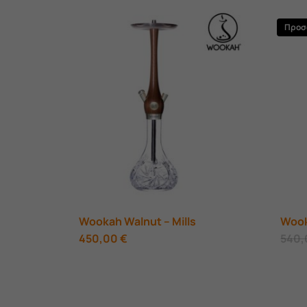
Προσ
Wookah Walnut – Mills
Wook
450,00
€
540