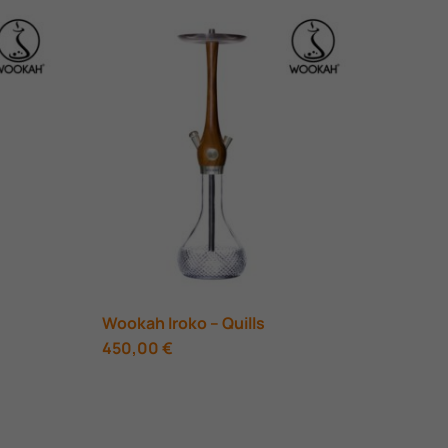
Wookah Iroko – Quills
450,00
€
ουσα
0 €.