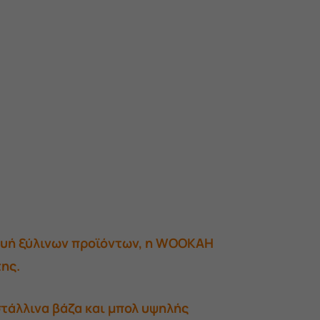
κευή ξύλινων προϊόντων, η WOOKAH
της.
τάλλινα βάζα και μπολ υψηλής