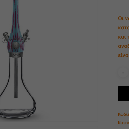
Οι 
κατα
και 
ανοξ
είν
Κωδι
Κατη