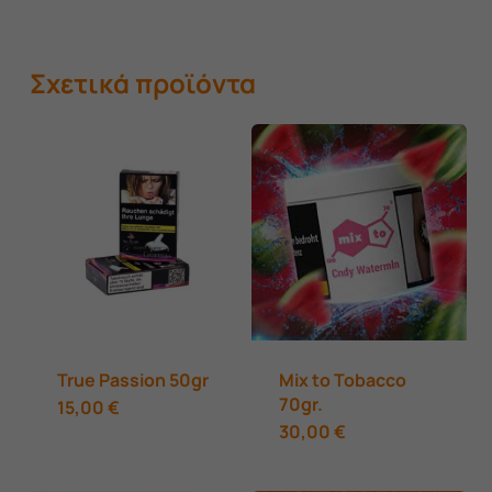
Σχετικά προϊόντα
True Passion 50gr
Mix to Tobacco
70gr.
Αυτό
15,00
€
Αυτό
30,00
€
το
το
προϊόν