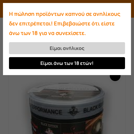
Skip
Menu
search
account
Η πώληση προϊόντων καπνού σε ανηλίκους
to
Close
δεν επιτρέπεται! Επιβεβαιώστε ότι είστε
main
Menu
άνω των 18 για να συνεχίσετε.
content
Αρχική σελίδα
Καπνοί
True Passion
Luxury Tobacco
True Passion Black Edition
Είμαι ανήλικος
Tobacco 30gr.
Είμαι άνω των 18 ετών!