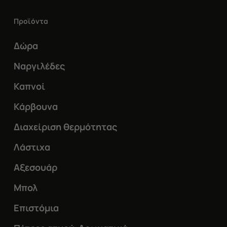
Οι
Προϊόντα
επιλογές
μπορούν
Δώρα
να
Ναργιλέδες
επιλεγούν
Καπνοί
στη
Κάρβουνα
σελίδα
του
Διαχείριση θερμότητας
προϊόντος
Λάστιχα
Αξεσουάρ
Μπολ
Επιστόμια