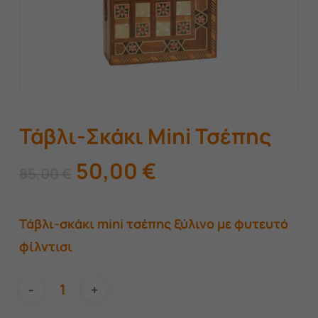
Τάβλι-Σκάκι Mini Τσέπης
Original
Η
50,00
€
85,00
€
price
τρέχουσα
was:
τιμή
Τάβλι-σκάκι mini τσέπης ξύλινο με φυτευτό
85,00 €.
είναι:
φίλντισι
50,00 €.