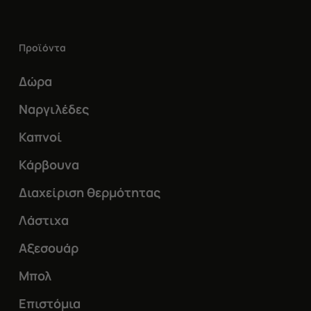
παραλλαγές.
Οι
Προϊόντα
επιλογές
μπορούν
Δώρα
να
Ναργιλέδες
επιλεγούν
Καπνοί
στη
Κάρβουνα
σελίδα
του
Διαχείριση θερμότητας
προϊόντος
Λάστιχα
Αξεσουάρ
Μπολ
Επιστόμια