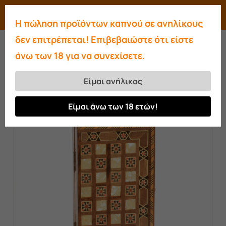
Skip
Menu
search
account
Η πώληση προϊόντων καπνού σε ανηλίκους
to
Close
δεν επιτρέπεται! Επιβεβαιώστε ότι είστε
main
Menu
άνω των 18 για να συνεχίσετε.
content
Αρχική σελίδα
Είδη Λαϊκής Τέχνης
Τάβλι
Τάβλι-σκάκι mini τσέπης
Είμαι ανήλικος
Είμαι άνω των 18 ετών!