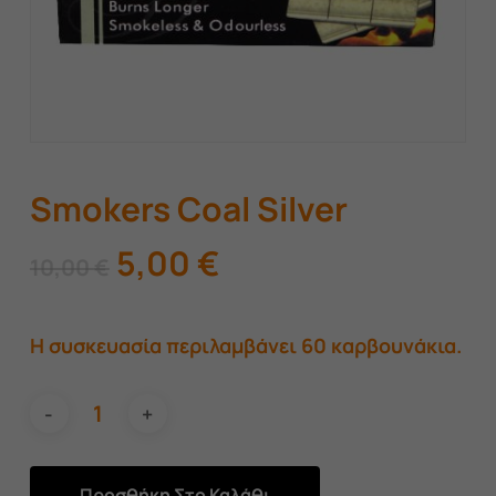
Smokers Coal Silver
Original
Η
5,00
€
10,00
€
price
τρέχουσα
was:
τιμή
Η συσκευασία περιλαμβάνει 60 καρβουνάκια.
10,00 €.
είναι:
5,00 €.
Προσθήκη Στο Καλάθι