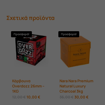
Σχετικά προϊόντα
Προσφορά!
Προσφορά!
Κάρβουνα
Nara Nara Premium
Overdozz 26mm –
Natural Luxury
1KG
Charcoal 3kg
Original
Η
Original
Η
12,00
€
10,00
€
36,00
€
30,00
€
price
τρέχουσα
price
τρέχουσ
was:
τιμή
was:
τιμή