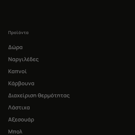
Οι
επιλογές
μπορούν
Προϊόντα
να
επιλεγούν
Δώρα
στη
Ναργιλέδες
σελίδα
Καπνοί
του
Κάρβουνα
προϊόντος
Διαχείριση θερμότητας
Λάστιχα
Αξεσουάρ
Μπολ