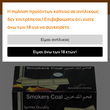
Skip
Menu
search
account
Η πώληση προϊόντων καπνού σε ανηλίκους
to
Close
δεν επιτρέπεται! Επιβεβαιώστε ότι είστε
main
Menu
άνω των 18 για να συνεχίσετε.
content
Αρχική σελίδα
Κάρβουνα
Smokers Coal
Silver
Είμαι ανήλικος
Είμαι άνω των 18 ετών!