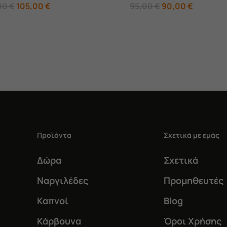
Original
Η
Original
Η
00
€
105,00
€
95,00
€
90,00
€
price
τρέχουσα
price
τρέχουσ
was:
τιμή
was:
τιμή
130,00 €.
είναι:
95,00 €.
είναι:
105,00 €.
90,00 €.
Προϊόντα
Σχετικά με εμάς
Δώρα
Σχετικά
Ναργιλέδες
Προμηθευτές
Καπνοί
Blog
Κάρβουνα
Όροι Χρήσης