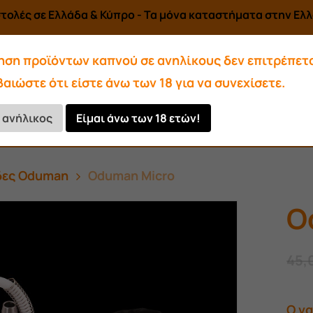
τολές σε Ελλάδα & Κύπρο - Τα μόνα καταστήματα στην Ελλά
ηση προϊόντων καπνού σε ανηλίκους δεν επιτρέπετα
αιώστε ότι είστε άνω των 18 για να συνεχίσετε.
Αρωματικά-Υγρά
Αξεσουάρ
ι ανήλικος
Είμαι άνω των 18 ετών!
Κάρβουνα
δες Oduman
Oduman Micro
O
45,
Ο ν