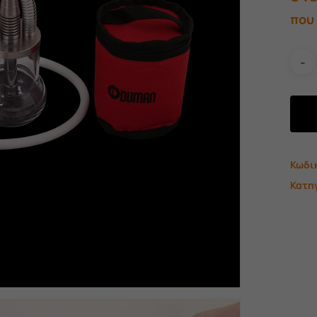
που 
Κωδι
Κατη