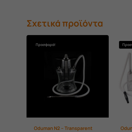
Σχετικά προϊόντα
Προσφορά!
Προσ
Oduman N2 – Transparent
Odum