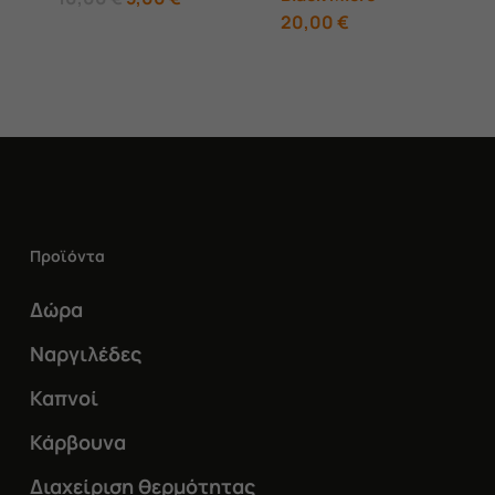
επιλεγούν
price
τρέχουσα
20,00
€
was:
τιμή
στη
10,00 €.
είναι:
5,00 €.
σελίδα
του
προϊόντος
Προϊόντα
Δώρα
Ναργιλέδες
Καπνοί
Κάρβουνα
Διαχείριση θερμότητας