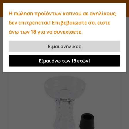
Skip
Menu
search
account
Η πώληση προϊόντων καπνού σε ανηλίκους
to
Close
δεν επιτρέπεται! Επιβεβαιώστε ότι είστε
main
Menu
άνω των 18 για να συνεχίσετε.
content
Αρχική σελίδα
Μπολ
Oduman Glass bowl
Είμαι ανήλικος
Είμαι άνω των 18 ετών!