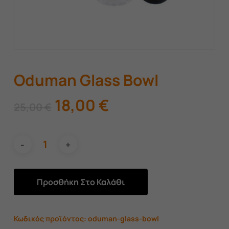
Oduman Glass Bowl
Original
Η
18,00
€
25,00
€
price
τρέχουσα
was:
τιμή
25,00 €.
είναι:
18,00 €.
Προσθήκη Στο Καλάθι
Κωδικός προϊόντος:
oduman-glass-bowl