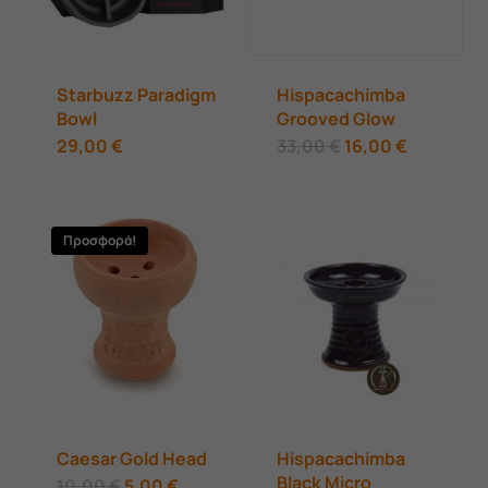
Starbuzz Paradigm
Hispacachimba
Bowl
Grooved Glow
Αυτό
Original
Η
29,00
€
33,00
€
16,00
€
price
τρέχουσ
το
was:
τιμή
33,00 €.
είναι:
προϊόν
16,00 €.
Προσφορά!
έχει
πολλαπλές
παραλλαγές.
Οι
επιλογές
μπορούν
Caesar Gold Head
Hispacachimba
να
Black Micro
Original
Η
10,00
€
5,00
€