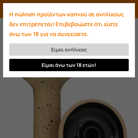
Skip
Menu
search
account
Η πώληση προϊόντων καπνού σε ανηλίκους
to
Close
δεν επιτρέπεται! Επιβεβαιώστε ότι είστε
main
Menu
άνω των 18 για να συνεχίσετε.
content
Αρχική σελίδα
Μπολ
OBLAKO PHUNNEL
M MONO Dark Beige
Είμαι ανήλικος
Είμαι άνω των 18 ετών!