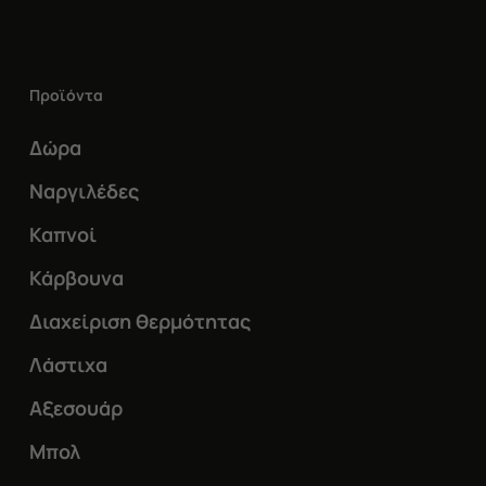
πολλαπλές
παραλλαγές.
Οι
Προϊόντα
επιλογές
μπορούν
Δώρα
να
Ναργιλέδες
επιλεγούν
Καπνοί
στη
Κάρβουνα
σελίδα
του
Διαχείριση θερμότητας
προϊόντος
Λάστιχα
Αξεσουάρ
Μπολ