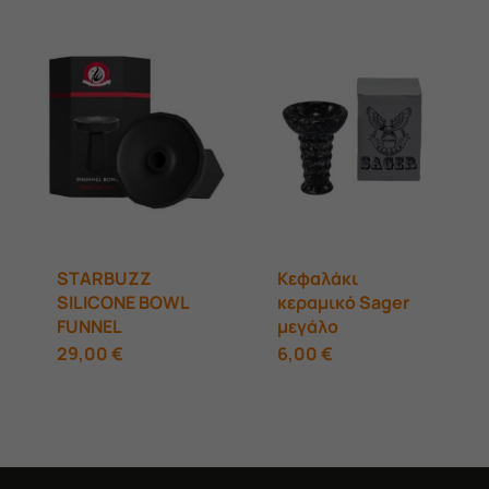
40,00 €.
είναι:
28,00 €.
είναι:
34,00 €.
18,00 €.
STARBUZZ
Κεφαλάκι
SILICONE BOWL
κεραμικό Sager
FUNNEL
μεγάλο
Αυτό
29,00
€
6,00
€
το
προϊόν
έχει