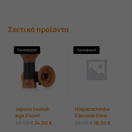
Σχετικά προϊόντα
Προσφορά!
Προσφορά!
Japona hookah
Hispacachimba
ego 2 bowl
Cascade Glow
Original
Η
Original
Η
40,00
€
34,00
€
28,00
€
18,00
€
price
τρέχουσα
price
τρέχουσ
was:
τιμή
was:
τιμή