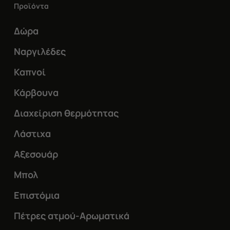
μπορούν
Προϊόντα
να
Δώρα
επιλεγούν
Ναργιλέδες
στη
σελίδα
Καπνοί
του
Κάρβουνα
προϊόντος
Διαχείριση θερμότητας
Λάστιχα
Αξεσουάρ
Μπολ
Επιστόμια
Πέτρες ατμού-Αρωματικά