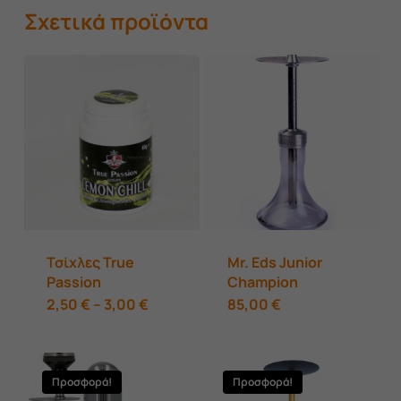
Σχετικά προϊόντα
Τσίχλες True
Mr. Eds Junior
Passion
Champion
Αυτό
Price
2,50
€
–
3,00
€
85,00
€
range:
το
2,50 €
through
προϊόν
3,00 €
Προσφορά!
Προσφορά!
έχει