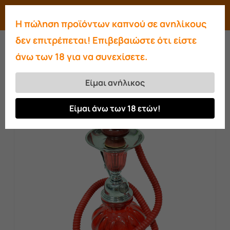
Skip
Menu
search
account
Η πώληση προϊόντων καπνού σε ανηλίκους
to
Close
δεν επιτρέπεται! Επιβεβαιώστε ότι είστε
main
Menu
άνω των 18 για να συνεχίσετε.
content
Αρχική σελίδα
Ναργιλέδες
Ναργιλές
μικρός κόκκινος
Είμαι ανήλικος
Είμαι άνω των 18 ετών!