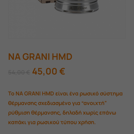
NA GRANI HMD
Original
Η
45,00
€
54,00
€
price
τρέχουσα
was:
τιμή
Το NA GRANI HMD είναι ένα ρωσικό σύστημα
54,00 €.
είναι:
θέρμανσης σχεδιασμένο για “ανοιχτή”
45,00 €.
ρύθμιση θέρμανσης, δηλαδή χωρίς επάνω
καπάκι για ρωσικού τύπου χρήση.