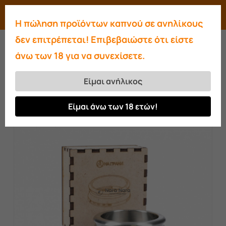
Skip
Menu
search
account
Η πώληση προϊόντων καπνού σε ανηλίκους
to
Close
δεν επιτρέπεται! Επιβεβαιώστε ότι είστε
main
Menu
άνω των 18 για να συνεχίσετε.
content
Αρχική σελίδα
Διαχείριση θερμότητας
NA GRANI HMD
Είμαι ανήλικος
Είμαι άνω των 18 ετών!