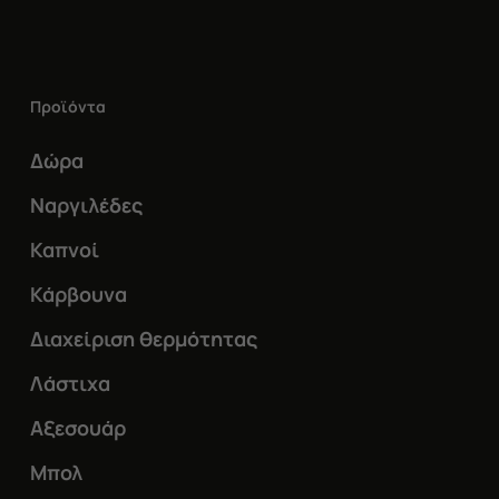
πολλαπλές
παραλλαγές.
Οι
Προϊόντα
επιλογές
μπορούν
Δώρα
να
Ναργιλέδες
επιλεγούν
Καπνοί
στη
Κάρβουνα
σελίδα
του
Διαχείριση θερμότητας
προϊόντος
Λάστιχα
Αξεσουάρ
Μπολ