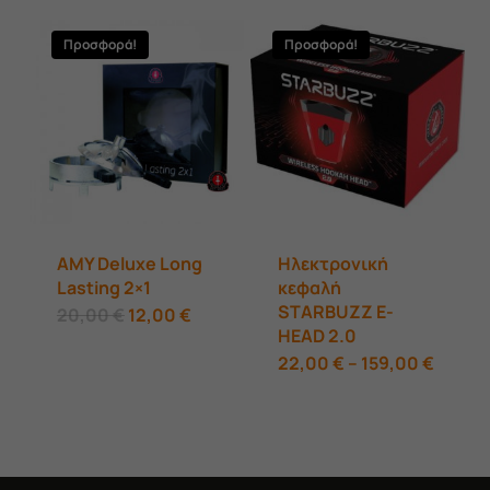
38,00 €.
είναι:
30,00 €.
Προσφορά!
Προσφορά!
AMY Deluxe Long
Ηλεκτρονική
Lasting 2×1
κεφαλή
STARBUZZ E-
Original
Η
20,00
€
12,00
€
price
τρέχουσα
HEAD 2.0
was:
τιμή
Αυτό
Price
22,00
€
–
159,00
€
20,00 €.
είναι:
range:
12,00 €.
το
22,00 
throu
προϊόν
159,00
έχει