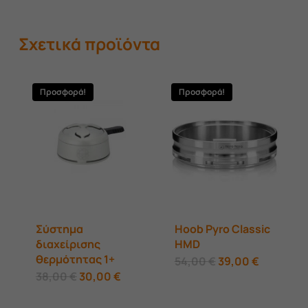
Σχετικά προϊόντα
Προσφορά!
Προσφορά!
Σύστημα
Hoob Pyro Classic
διαχείρισης
HMD
θερμότητας 1+
Original
Η
54,00
€
39,00
€
price
τρέχουσ
Original
Η
38,00
€
30,00
€
was:
τιμή
price
τρέχουσα
54,00 €.
είναι:
was:
τιμή
39,00 €.