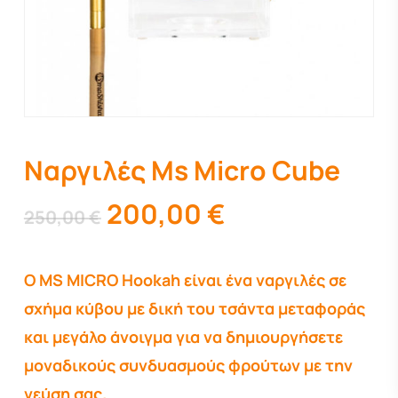
Ναργιλές Ms Micro Cube
Original
Η
200,00
€
250,00
€
price
τρέχουσα
was:
τιμή
O MS MICRO Hookah είναι ένα ναργιλές σε
250,00 €.
είναι:
σχήμα κύβου με δική του τσάντα μεταφοράς
200,00 €.
και μεγάλο άνοιγμα για να δημιουργήσετε
μοναδικούς συνδυασμούς φρούτων με την
γεύση σας.