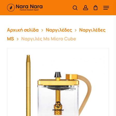
Skip
Menu
search
account
to
main
content
Αρχική σελίδα
Ναργιλέδες
Ναργιλέδες
MS
Ναργιλές Ms Micro Cube