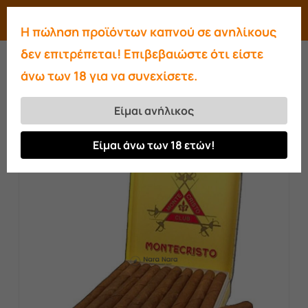
Skip
Menu
search
account
Η πώληση προϊόντων καπνού σε ανηλίκους
to
Close
δεν επιτρέπεται! Επιβεβαιώστε ότι είστε
main
Menu
άνω των 18 για να συνεχίσετε.
content
Αρχική σελίδα
Πούρα
Montecristo
Montecristo Mini
Είμαι ανήλικος
Είμαι άνω των 18 ετών!