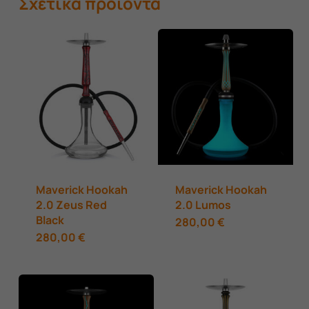
Σχετικά προϊόντα
Maverick Hookah
Maverick Hookah
2.0 Zeus Red
2.0 Lumos
Black
280,00
€
280,00
€