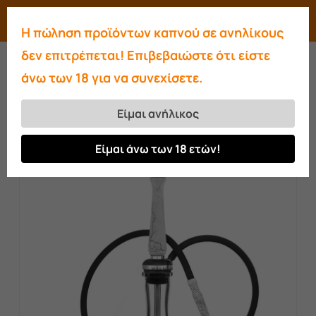
Skip
Menu
search
account
Η πώληση προϊόντων καπνού σε ανηλίκους
to
Close
δεν επιτρέπεται! Επιβεβαιώστε ότι είστε
main
Menu
άνω των 18 για να συνεχίσετε.
content
Αρχική σελίδα
Ναργιλέδες
Ναργιλέδες
MavericK
Maverick Hookah 2.0 Zeus White
Είμαι ανήλικος
Είμαι άνω των 18 ετών!