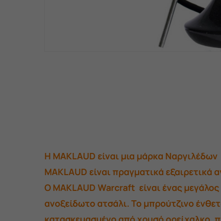
H MAKLAUD είναι μια μάρκα Ναργιλέδων 
MAKLAUD είναι πραγματικά εξαιρετικά α
Ο MAKLAUD Warcraft είναι ένας μεγάλος
ανοξείδωτο ατσάλι. Το μπρούτζινο ένθετ
κατασκευασμένο από χρυσό ορείχαλκο, πο