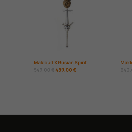
Makloud X Rusian Spirit
Makl
Original
Η
549,00
€
489,00
€
640
price
τρέχουσα
was:
τιμή
549,00 €.
είναι:
489,00 €.