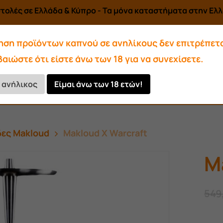
τολές σε Ελλάδα & Κύπρο - Τα μόνα καταστήματα στην Ελλά
ηση προϊόντων καπνού σε ανηλίκους δεν επιτρέπετα
αιώστε ότι είστε άνω των 18 για να συνεχίσετε.
Αρωματικά-Υγρά
Αξεσουάρ
ι ανήλικος
Είμαι άνω των 18 ετών!
Κάρβουνα
δες Makloud
Makloud X Warcraft
M
549