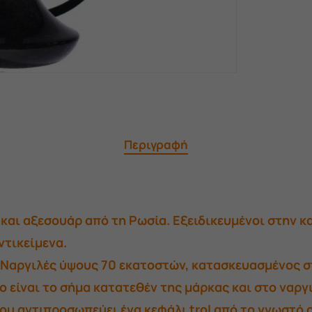
Περιγραφή
και αξεσουάρ από τη Ρωσία. Εξειδικευμένοι στην 
ντικείμενα.
 Ναργιλές ύψους 70 εκατοστών, κατασκευασμένος 
ο είναι το σήμα κατατεθέν της μάρκας και στο ναρ
υ αντιπροσωπεύει ένα κεφάλι trol από το γνωστό o