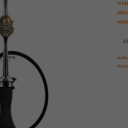
H M
αξεσ
κατ
Ε
Κωδι
Κατη