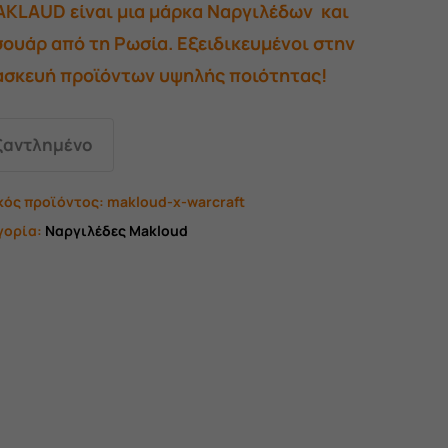
AKLAUD είναι μια μάρκα Ναργιλέδων και
549,00 €.
είναι:
ουάρ από τη Ρωσία. Εξειδικευμένοι στην
489,00 €.
ασκευή προϊόντων υψηλής ποιότητας!
ξαντλημένο
κός προϊόντος:
makloud-x-warcraft
γορία:
Ναργιλέδες Makloud