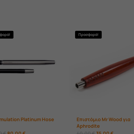
φορά!
Προσφορά!
mulation Platinum Hose
Επιστόμιο Mr Wood για
Aphrodite
Original
Η
Original
Η
00
€
80,00
€
40,00
€
35,00
€