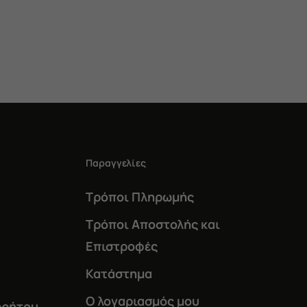
was:
τιμή
α
60,00 €.
είναι:
57,00 €.
Παραγγελίες
Τρόποι Πληρωμής
Τρόποι Αποστολής και
Επιστροφές
Κατάστημα
Ο λογαριασμός μου
ρρήτου