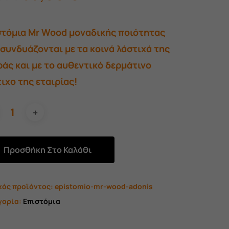
price
τρέχουσα
was:
τιμή
στόμια Mr Wood μοναδικής ποιότητας
40,00 €.
είναι:
συνδυάζονται με τα κοινά λάστιχά της
35,00 €.
άς και με το αυθεντικό δερμάτινο
ιχο της εταιρίας!
Προσθήκη Στο Καλάθι
κός προϊόντος:
epistomio-mr-wood-adonis
γορία:
Επιστόμια