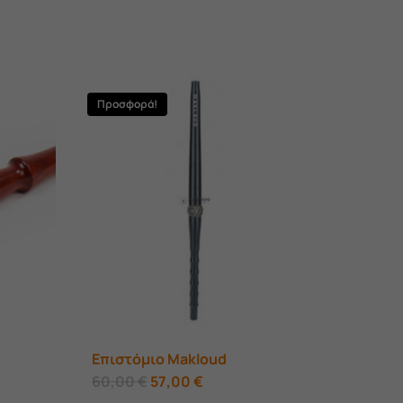
Προσφορά!
Επιστόμιο Makloud
Original
Η
60,00
€
57,00
€
price
τρέχουσα