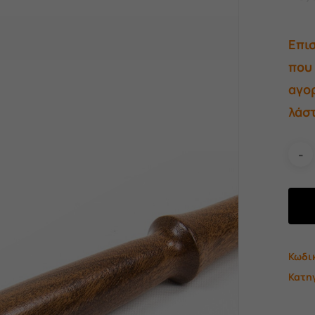
Επι
που 
αγορ
λάστ
Κωδι
Κατη