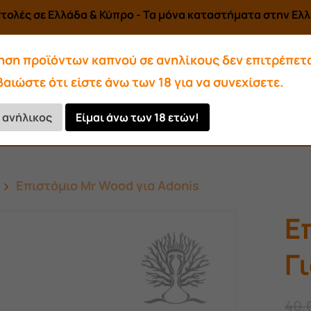
τολές σε Ελλάδα & Κύπρο - Τα μόνα καταστήματα στην Ελλά
ηση προϊόντων καπνού σε ανηλίκους δεν επιτρέπετα
αιώστε ότι είστε άνω των 18 για να συνεχίσετε.
Αρωματικά-Υγρά
Αξεσουάρ
ι ανήλικος
Είμαι άνω των 18 ετών!
Κάρβουνα
Επιστόμιο Mr Wood για Adonis
Ε
Γ
40,