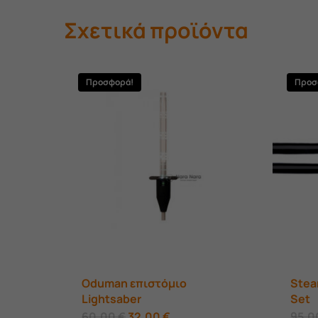
Σχετικά προϊόντα
Προσφορά!
Προσ
Oduman επιστόμιο
Stea
Lightsaber
Set
Original
Η
60,00
€
32,00
€
95,