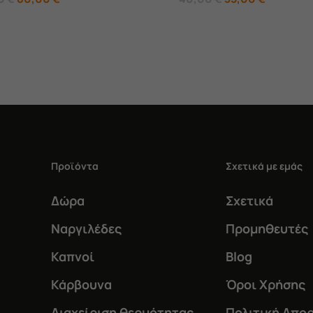
price
τρέχουσα
price
τρέχουσ
was:
τιμή
was:
τιμή
95,00 €.
είναι:
40,00 €.
είναι:
80,00 €.
35,00 €.
Προϊόντα
Σχετικά με εμάς
Δώρα
Σχετικά
Ναργιλέδες
Προμηθευτές
Καπνοί
Blog
Κάρβουνα
Όροι Χρήσης
Διαχείριση θερμότητας
Πολιτική Απο