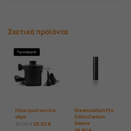
Σχετικά προϊόντα
Προσφορά!
Ηλεκτρική αντλία
Steamulation Pro
αέρα
X Mini Carbon
Sleeve
Original
Η
35,00
€
29,00
€
price
τρέχουσα
Αυτό
29,90
€