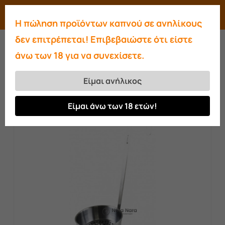
Skip
Menu
search
account
Η πώληση προϊόντων καπνού σε ανηλίκους
to
Close
δεν επιτρέπεται! Επιβεβαιώστε ότι είστε
main
Menu
άνω των 18 για να συνεχίσετε.
content
Αρχική σελίδα
Αξεσουάρ
Δίσκος
μεταφοράς Κάρβουνων χαμηλός
Είμαι ανήλικος
Είμαι άνω των 18 ετών!