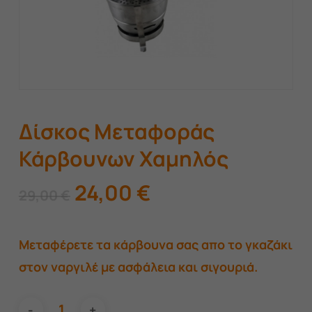
Δίσκος Μεταφοράς
Κάρβουνων Χαμηλός
Original
Η
24,00
€
29,00
€
price
τρέχουσα
was:
τιμή
Μεταφέρετε τα κάρβουνα σας απο το γκαζάκι
29,00 €.
είναι:
στον ναργιλέ με ασφάλεια και σιγουριά.
24,00 €.