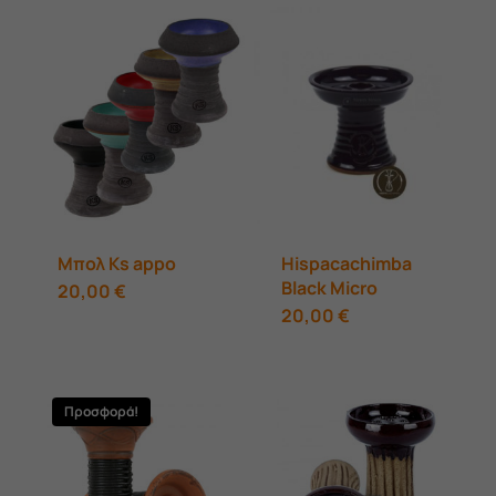
Μπολ Ks appo
Hispacachimba
Black Micro
Αυτό
20,00
€
20,00
€
το
προϊόν
έχει
Προσφορά!
πολλαπλές
παραλλαγές.