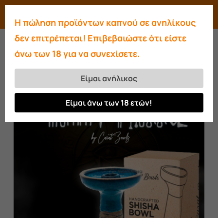
Skip
Menu
search
account
Η πώληση προϊόντων καπνού σε ανηλίκους
to
Close
δεν επιτρέπεται! Επιβεβαιώστε ότι είστε
main
Menu
άνω των 18 για να συνεχίσετε.
content
Αρχική σελίδα
Μπολ
Carat bowls
Stoneware Mummy
Είμαι ανήλικος
Είμαι άνω των 18 ετών!