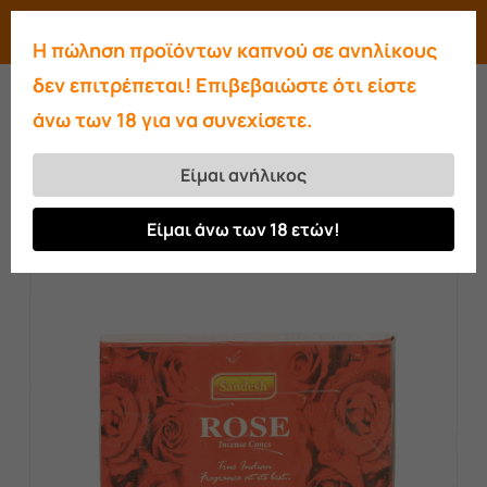
Skip
Menu
search
account
Η πώληση προϊόντων καπνού σε ανηλίκους
to
Close
δεν επιτρέπεται! Επιβεβαιώστε ότι είστε
main
Menu
άνω των 18 για να συνεχίσετε.
content
Αρχική σελίδα
Πέτρες ατμού-Αρωματικά
Αρωματικοί κώνοι Rose
Είμαι ανήλικος
Είμαι άνω των 18 ετών!