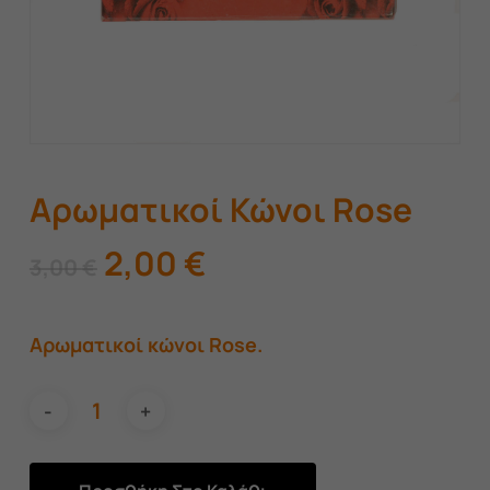
Αρωματικοί Κώνοι Rose
Original
Η
2,00
€
3,00
€
price
τρέχουσα
was:
τιμή
Αρωματικοί κώνοι Rose.
3,00 €.
είναι:
2,00 €.