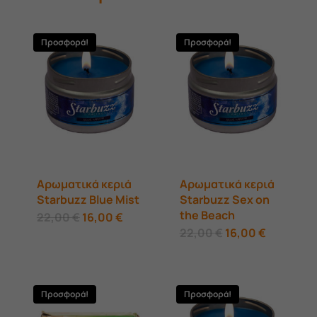
Προσφορά!
Προσφορά!
Αρωματικά κεριά
Αρωματικά κεριά
Starbuzz Blue Mist
Starbuzz Sex on
the Beach
Original
Η
22,00
€
16,00
€
price
τρέχουσα
Original
Η
22,00
€
16,00
€
was:
τιμή
price
τρέχουσ
22,00 €.
είναι:
was:
τιμή
16,00 €.
22,00 €.
είναι:
16,00 €.
Προσφορά!
Προσφορά!