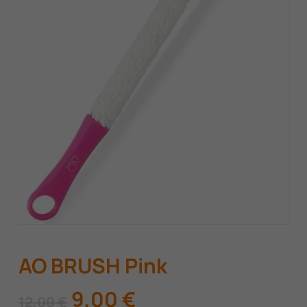
AO BRUSH Pink
Original
Η
9,00
€
12,00
€