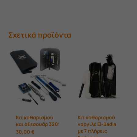
Σχετικά προϊόντα
Κιτ καθαρισμού
Κιτ καθαρισμού
και αξεσουάρ 320′
ναργιλέ El‑Badia
με 7 πλήρεις
30,00
€