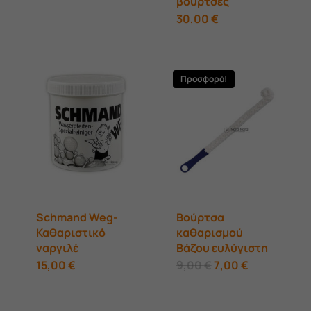
βούρτσες
30,00
€
Προσφορά!
Schmand Weg-
Βούρτσα
Καθαριστικό
καθαρισμού
ναργιλέ
Βάζου ευλύγιστη
Original
Η
15,00
€
9,00
€
7,00
€
price
τρέχουσα
was:
τιμή
9,00 €.
είναι:
7,00 €.