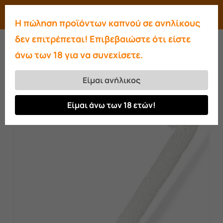
Skip
Menu
search
account
Η πώληση προϊόντων καπνού σε ανηλίκους
to
Close
δεν επιτρέπεται! Επιβεβαιώστε ότι είστε
main
Menu
άνω των 18 για να συνεχίσετε.
content
Αρχική σελίδα
Αξεσουάρ
Καθαρισμός
Ναργιλέ
AO BRUSH Pink
Είμαι ανήλικος
Είμαι άνω των 18 ετών!