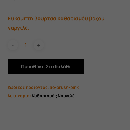
price
τρέχουσα
was:
τιμή
Εύκαμπτη βούρτσα καθαρισμόυ βάζου
12,00 €.
είναι:
ναργιλέ.
9,00 €.
Προσθήκη Στο Καλάθι
Κωδικός προϊόντος:
ao-brush-pink
Κατηγορία:
Καθαρισμός Ναργιλέ