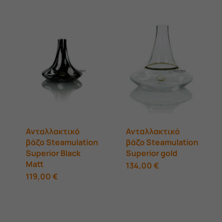
60,00 €.
είναι:
was:
τιμή
39,00 €.
60,00 €.
είναι:
45,00 €.
Ανταλλακτικό
Ανταλλακτικό
βάζο Steamulation
βάζο Steamulation
Superior Black
Superior gold
Matt
134,00
€
119,00
€