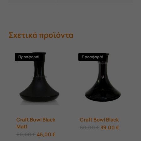
Σχετικά προϊόντα
Προσφορά!
Προσφορά!
Craft Bowl Black
Craft Bowl Black
Matt
Original
Η
60,00
€
39,00
€
price
τρέχουσ
Original
Η
60,00
€
45,00
€
was:
τιμή
price
τρέχουσα