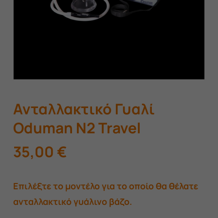
Ανταλλακτικό Γυαλί
Oduman N2 Travel
35,00
€
Επιλέξτε το μοντέλο για το οποίο θα θέλατε
ανταλλακτικό γυάλινο βάζο.