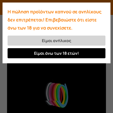
Skip
Menu
search
account
Η πώληση προϊόντων καπνού σε ανηλίκους
to
Close
δεν επιτρέπεται! Επιβεβαιώστε ότι είστε
main
Menu
άνω των 18 για να συνεχίσετε.
content
Αρχική σελίδα
Λάστιχα
Λάστιχο
σιλικόνης
Είμαι ανήλικος
Είμαι άνω των 18 ετών!