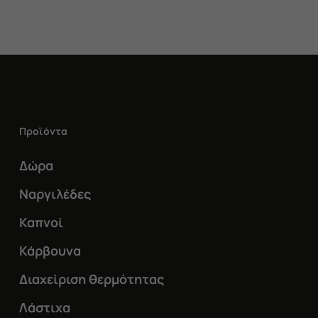
σελίδα
23,00 €.
του
προϊόντος
Προϊόντα
Δώρα
Ναργιλέδες
Καπνοί
Κάρβουνα
Διαχείριση θερμότητας
Λάστιχα