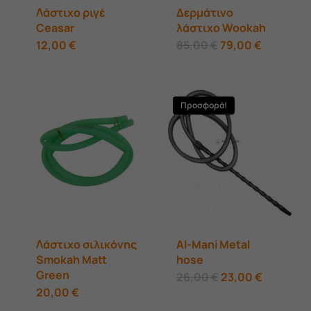
Λάστιχο ριγέ
Δερμάτινο
Ceasar
λάστιχο Wookah
Αυτό
Original
Η
12,00
€
85,00
€
79,00
€
price
τρέχουσ
το
was:
τιμή
85,00 €.
είναι:
προϊόν
79,00 €.
Προσφορά!
έχει
πολλαπλές
παραλλαγές.
Οι
επιλογές
μπορούν
Λάστιχο σιλικόνης
Al-Mani Metal
να
Smokah Matt
hose
επιλεγούν
Green
Original
Η
26,00
€
23,00
€
price
τρέχουσ
στη
20,00
€
was:
τιμή
26,00 €.
είναι: