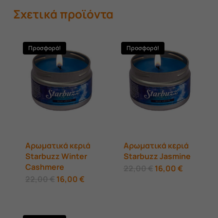
Σχετικά προϊόντα
Προσφορά!
Προσφορά!
Αρωματικά κεριά
Αρωματικά κεριά
Starbuzz Winter
Starbuzz Jasmine
Cashmere
Original
Η
22,00
€
16,00
€
price
τρέχουσ
Original
Η
22,00
€
16,00
€
was:
τιμή
price
τρέχουσα
22,00 €.
είναι:
was:
τιμή
16,00 €.
22,00 €.
είναι:
16,00 €.