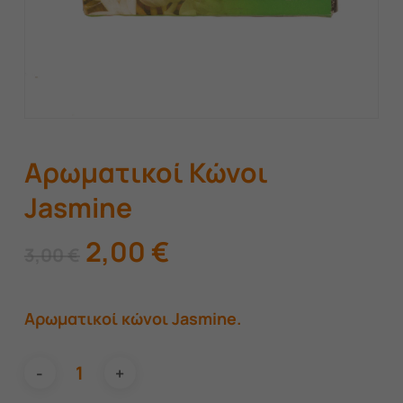
Αρωματικοί Κώνοι
Jasmine
Original
Η
2,00
€
3,00
€
price
τρέχουσα
was:
τιμή
Αρωματικοί κώνοι Jasmine.
3,00 €.
είναι:
2,00 €.