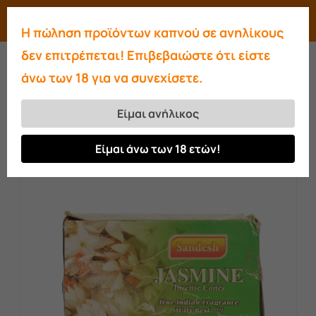
Skip
Menu
search
account
Η πώληση προϊόντων καπνού σε ανηλίκους
to
Close
δεν επιτρέπεται! Επιβεβαιώστε ότι είστε
main
Menu
άνω των 18 για να συνεχίσετε.
content
Αρχική σελίδα
Πέτρες ατμού-Αρωματικά
Αρωματικοί κώνοι Jasmine
Είμαι ανήλικος
Είμαι άνω των 18 ετών!