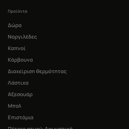
επιλογές
μπορούν
Προϊόντα
να
Δώρα
επιλεγούν
Ναργιλέδες
στη
σελίδα
Καπνοί
του
Κάρβουνα
προϊόντος
Διαχείριση θερμότητας
Λάστιχα
Αξεσουάρ
Μπολ
Επιστόμια
Πέτρες ατμού-Αρωματικά