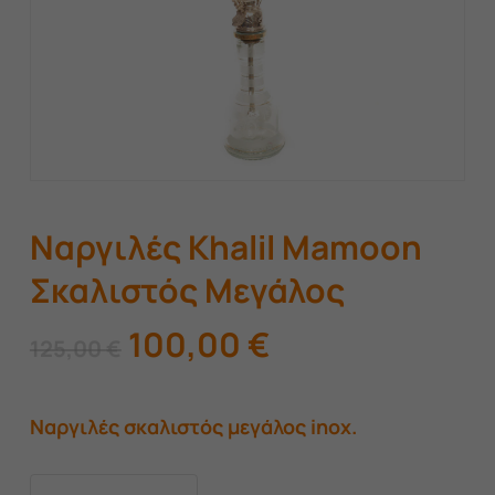
Ναργιλές Khalil Mamoon
Σκαλιστός Μεγάλος
Original
Η
100,00
€
125,00
€
price
τρέχουσα
was:
τιμή
Ναργιλές σκαλιστός μεγάλος inox.
125,00 €.
είναι:
100,00 €.