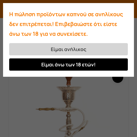
Skip
Menu
search
account
Η πώληση προϊόντων καπνού σε ανηλίκους
to
Close
δεν επιτρέπεται! Επιβεβαιώστε ότι είστε
main
Menu
άνω των 18 για να συνεχίσετε.
content
Αρχική σελίδα
Ναργιλέδες
Ναργιλέδες
Khalil Mamoon
Ναργιλές Khalil Mamoon
Είμαι ανήλικος
σκαλιστός μεγάλος
Είμαι άνω των 18 ετών!