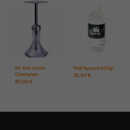
38,00 €.
προϊόν
29,00 €.
έχει
πολλαπλές
παραλλαγές.
Οι
επιλογές
μπορούν
Mr. Eds Junior
Fadi Άρωμα 440gr.
να
Champion
Αυτό
35,00
€
επιλεγούν
85,00
€
το
στη
προϊόν
σελίδα
έχει
του
πολλαπλές
προϊόντος
παραλλαγές.