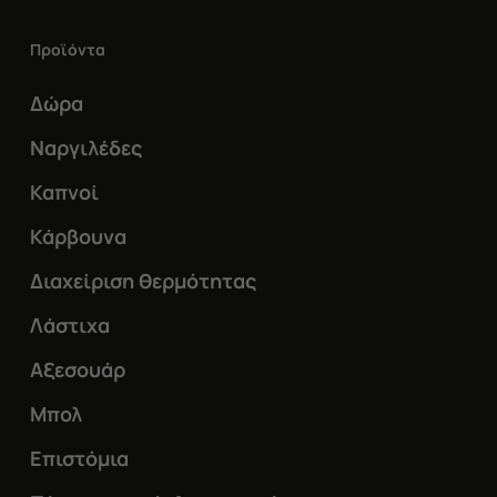
Οι
επιλογές
Προϊόντα
μπορούν
Δώρα
να
επιλεγούν
Ναργιλέδες
στη
Καπνοί
σελίδα
Κάρβουνα
του
Διαχείριση θερμότητας
προϊόντος
Λάστιχα
Αξεσουάρ
Μπολ
Επιστόμια