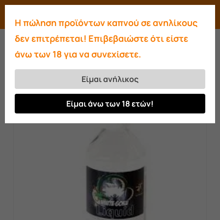
Skip
Menu
search
account
Η πώληση προϊόντων καπνού σε ανηλίκους
to
Close
δεν επιτρέπεται! Επιβεβαιώστε ότι είστε
main
Menu
άνω των 18 για να συνεχίσετε.
content
Αρχική σελίδα
Αρωματικά-Υγρά
Fadi
Fadi Άρωμα 440gr.
Είμαι ανήλικος
Είμαι άνω των 18 ετών!