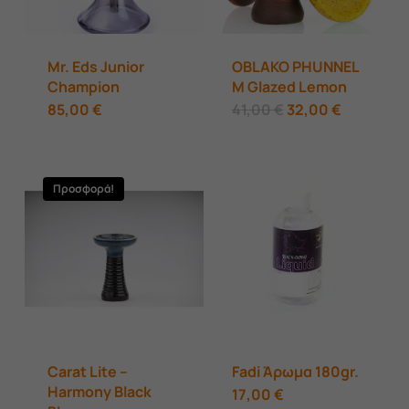
Mr. Eds Junior
OBLAKO PHUNNEL
Champion
M Glazed Lemon
Original
Η
85,00
€
41,00
€
32,00
€
price
τρέχουσ
was:
τιμή
41,00 €.
είναι:
32,00 €.
Προσφορά!
Carat Lite –
Fadi Άρωμα 180gr.
Harmony Black
Αυτό
17,00
€