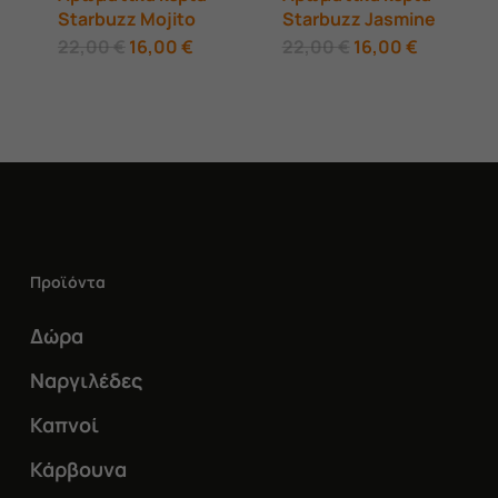
Starbuzz Mojito
Starbuzz Jasmine
Original
Η
Original
Η
22,00
€
16,00
€
22,00
€
16,00
€
price
τρέχουσα
price
τρέχουσ
was:
τιμή
was:
τιμή
22,00 €.
είναι:
22,00 €.
είναι:
16,00 €.
16,00 €.
Προϊόντα
Δώρα
Ναργιλέδες
Καπνοί
Κάρβουνα