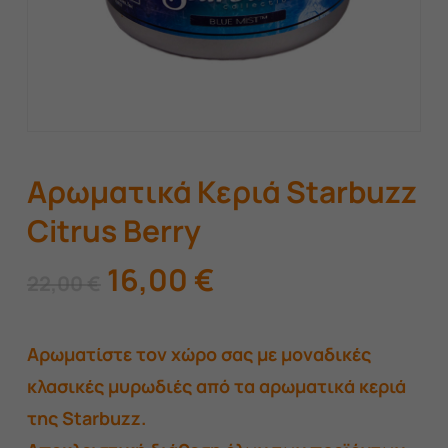
Αρωματικά Κεριά Starbuzz
Citrus Berry
Original
Η
16,00
€
22,00
€
price
τρέχουσα
was:
τιμή
Αρωματίστε τον χώρο σας με μοναδικές
22,00 €.
είναι:
κλασικές μυρωδιές από τα αρωματικά κεριά
16,00 €.
της Starbuzz.