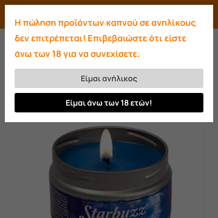
Skip
Menu
search
account
Η πώληση προϊόντων καπνού σε ανηλίκους
to
Close
δεν επιτρέπεται! Επιβεβαιώστε ότι είστε
main
Menu
άνω των 18 για να συνεχίσετε.
content
Αρχική σελίδα
Πέτρες ατμού-Αρωματικά
Αρωματικά κεριά Starbuzz Citrus Berry
Είμαι ανήλικος
Είμαι άνω των 18 ετών!