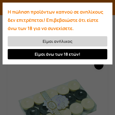
Skip
Menu
search
account
Η πώληση προϊόντων καπνού σε ανηλίκους
to
Close
δεν επιτρέπεται! Επιβεβαιώστε ότι είστε
main
Menu
άνω των 18 για να συνεχίσετε.
content
Αρχική σελίδα
Είδη Λαϊκής Τέχνης
Τάβλι
Πούλια κόκκαλο καμήλας για τάβλι
Είμαι ανήλικος
μεγάλο
Είμαι άνω των 18 ετών!