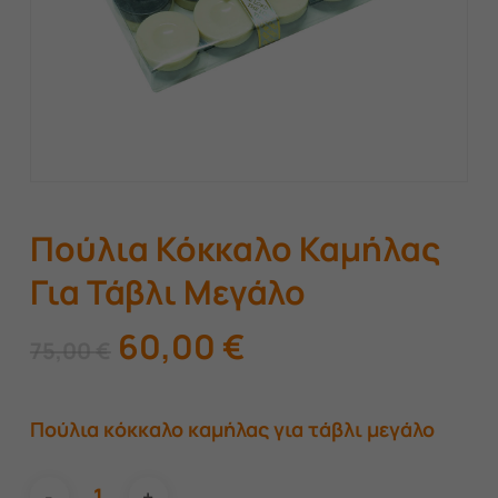
Πούλια Κόκκαλο Καμήλας
Για Τάβλι Μεγάλο
Original
Η
60,00
€
75,00
€
price
τρέχουσα
was:
τιμή
Πούλια κόκκαλο καμήλας για τάβλι μεγάλο
75,00 €.
είναι:
60,00 €.