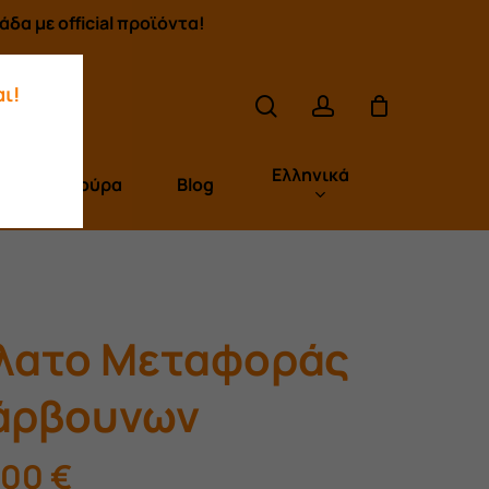
δα με official προϊόντα!
search
account
ι!
Ελληνικά
Πούρα
Blog
λατο Μεταφοράς
άρβουνων
,00
€