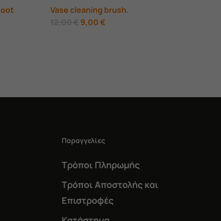
Root
Vase cleaning brush.
Original
Η
12,00
€
9,00
€
α
price
τρέχουσα
was:
τιμή
12,00 €.
είναι:
9,00 €.
Παραγγελίες
Τρόποι Πληρωμής
Τρόποι Αποστολής και
Επιστροφές
Κατάστημα