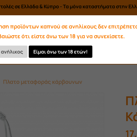
τολές σε Ελλάδα & Κύπρο - Τα μόνα καταστήματα στην Ελλά
ηση προϊόντων καπνού σε ανηλίκους δεν επιτρέπετα
αιώστε ότι είστε άνω των 18 για να συνεχίσετε.
Αρωματικά-Υγρά
Αξεσουάρ
ι ανήλικος
Είμαι άνω των 18 ετών!
Κάρβουνα
Πλατο μεταφοράς κάρβουνων
Π
Κ
17