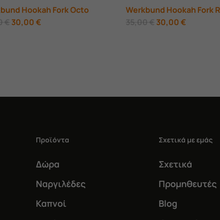
bund Hookah Fork Octo
Werkbund Hookah Fork 
Original
Η
Original
Η
0
€
30,00
€
35,00
€
30,00
€
price
τρέχουσα
price
τρέχουσ
was:
τιμή
was:
τιμή
35,00 €.
είναι:
35,00 €.
είναι:
30,00 €.
30,00 €.
Προϊόντα
Σχετικά με εμάς
Δώρα
Σχετικά
Ναργιλέδες
Προμηθευτές
Καπνοί
Blog