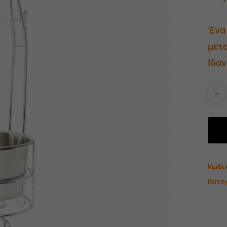
Ένα 
μετ
Ιδαν
Κωδι
Κατη