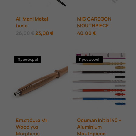
Al-Mani Metal
MIG CARBOON
hose
MOUTHPIECE
Original
Η
Αυτό
26,00
€
23,00
€
40,00
€
price
τρέχουσα
was:
τιμή
το
26,00 €.
είναι:
23,00 €.
προϊόν
Προσφορά!
Προσφορά!
έχει
πολλαπλές
παραλλαγές.
Οι
επιλογές
μπορούν
Επιστόμιο Mr
Oduman Initial 40 –
να
Wood για
Aluminium
επιλεγούν
Morpheus
Mouthpiece