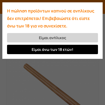
Skip
Menu
search
account
Η πώληση προϊόντων καπνού σε ανηλίκους
to
Close
δεν επιτρέπεται! Επιβεβαιώστε ότι είστε
main
Menu
άνω των 18 για να συνεχίσετε.
content
Αρχική σελίδα
Αξεσουάρ
Επιστόμια
Επιστόμιο Wookah standard
Είμαι ανήλικος
Είμαι άνω των 18 ετών!